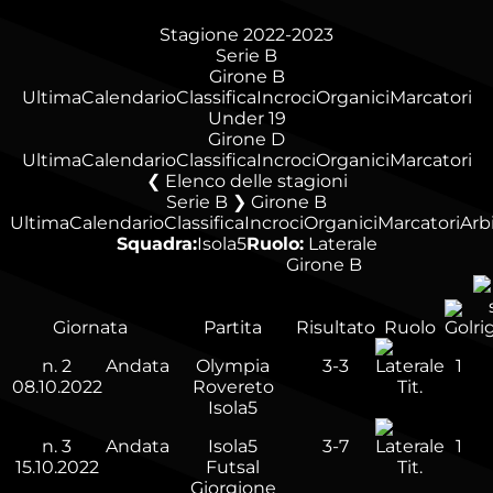
Stagione 2022-2023
Serie B
Girone B
Ultima
Calendario
Classifica
Incroci
Organici
Marcatori
Under 19
Girone D
Ultima
Calendario
Classifica
Incroci
Organici
Marcatori
Elenco delle stagioni
Serie B ❯ Girone B
Ultima
Calendario
Classifica
Incroci
Organici
Marcatori
Arbi
Squadra:
Isola5
Ruolo:
Laterale
Girone B
Giornata
Partita
Risultato
Ruolo
n.
2
Andata
Olympia
3-3
1
08.10.2022
Rovereto
Tit.
Isola5
n.
3
Andata
Isola5
3-7
1
15.10.2022
Futsal
Tit.
Giorgione