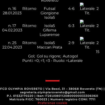
Rovereto
n.
16
Ritorno
Futsal
4-6
2
28.01.2023
Giorgione
Tit.
Isola5
n.
17
Ritorno
Isola5
6-3
2
04.02.2023
Gifema
Tit.
Luparense
n.
25
Ritorno
Isola5
2-9
2
22.04.2023
Maccan Prata
Tit.
15
Gol;
Gol su rigore;
Autogol
Punti:
=0;
=1;
=3 - Ruolo:
=Laterale
FCD OLYMPIA ROVERETO
|
Via Bezzi, 31 – 38068 Rovereto (TN)
|
segreteria.olympiarovereto@gmail.com
P.I. 01532170220
|
Iban IT26U0801120800000033306060
Matricola FIGC: 760023
|
Numero registro CONI: 7711
Preferenze cookie