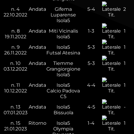
n.
4
Andata
Gifema
5-4
2
22.10.2022
Luparense
Tit.
Isola5
n.
8
Andata
Miti Vicinalis
1-3
1
19.11.2022
Isola5
Tit.
n.
9
Andata
Isola5
5-3
1
26.11.2022
Futsal Atesina
Tit.
n.
10
Andata
Tiemme
5-3
1
03.12.2022
Grangiorgione
Tit.
Isola5
n.
11
Andata
Isola5
4-4
1
10.12.2022
Calcio Padova
Tit.
C5
n.
13
Andata
Isola5
4-5
-
07.01.2023
Bissuola
Tit.
n.
15
Ritorno
Isola5
1-4
1
21.01.2023
Olympia
Tit.