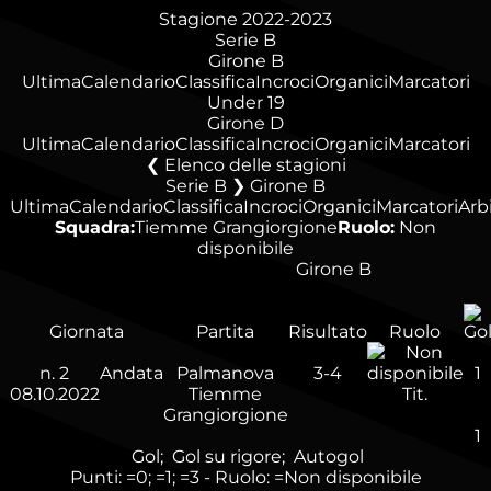
Stagione 2022-2023
Serie B
Girone B
Ultima
Calendario
Classifica
Incroci
Organici
Marcatori
Under 19
Girone D
Ultima
Calendario
Classifica
Incroci
Organici
Marcatori
Elenco delle stagioni
Serie B ❯ Girone B
Ultima
Calendario
Classifica
Incroci
Organici
Marcatori
Arbi
Squadra:
Tiemme Grangiorgione
Ruolo:
Non
disponibile
Girone B
Giornata
Partita
Risultato
Ruolo
n.
2
Andata
Palmanova
3-4
1
08.10.2022
Tiemme
Tit.
Grangiorgione
1
Gol;
Gol su rigore;
Autogol
Punti:
=0;
=1;
=3 - Ruolo:
=Non disponibile