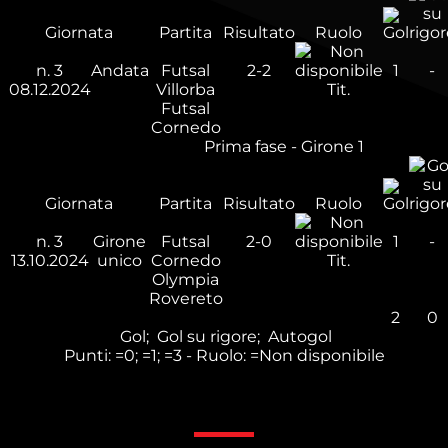
Giornata
Partita
Risultato
Ruolo
n.
3
Andata
Futsal
2-2
1
-
08.12.2024
Villorba
Tit.
Futsal
Cornedo
Prima fase - Girone 1
Giornata
Partita
Risultato
Ruolo
n.
3
Girone
Futsal
2-0
1
-
13.10.2024
unico
Cornedo
Tit.
Olympia
Rovereto
2
0
Gol;
Gol su rigore;
Autogol
Punti:
=0;
=1;
=3 - Ruolo:
=Non disponibile