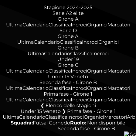
Stagione 2024-2025
Serie A2 elite
Girone A
Ultima
Calendario
Classifica
Incroci
Organici
Marcatori
Serie D
Girone A
Ultima
Calendario
Classifica
Incroci
Organici
Girone B
Ultima
Calendario
Classifica
Incroci
Under 19
Girone C
Ultima
Calendario
Classifica
Incroci
Organici
Marcatori
Under 15 Veneto
Seconda fase - Girone B
Ultima
Calendario
Classifica
Incroci
Organici
Marcatori
Prima fase - Girone 1
Ultima
Calendario
Classifica
Incroci
Organici
Marcatori
Elenco delle stagioni
Under 15 Veneto ❯ Prima fase - Girone 1
Ultima
Calendario
Classifica
Incroci
Organici
Marcatori
Arbi
Squadra:
Futsal Cornedo
Ruolo:
Non disponibile
Seconda fase - Girone B