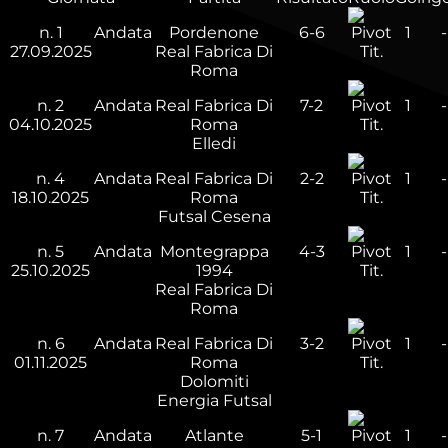
n.
1
Andata
Pordenone
6-6
1
-
27.09.2025
Real Fabrica Di
Tit.
Roma
n.
2
Andata
Real Fabrica Di
7-2
1
-
04.10.2025
Roma
Tit.
Elledi
n.
4
Andata
Real Fabrica Di
2-2
1
-
18.10.2025
Roma
Tit.
Futsal Cesena
n.
5
Andata
Montegrappa
4-3
1
-
25.10.2025
1994
Tit.
Real Fabrica Di
Roma
n.
6
Andata
Real Fabrica Di
3-2
1
-
01.11.2025
Roma
Tit.
Dolomiti
Energia Futsal
n.
7
Andata
Atlante
5-1
1
-