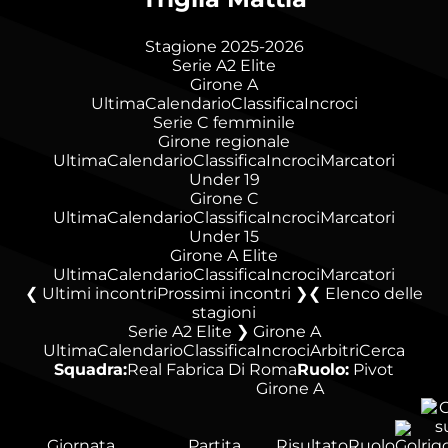
Stagione 2025-2026
Serie A2 Elite
Girone A
Ultima
Calendario
Classifica
Incroci
Serie C femminile
Girone regionale
Ultima
Calendario
Classifica
Incroci
Marcatori
Under 19
Girone C
Ultima
Calendario
Classifica
Incroci
Marcatori
Under 15
Girone A Elite
Ultima
Calendario
Classifica
Incroci
Marcatori
❮ Ultimi incontri
Prossimi incontri ❯
Elenco delle
stagioni
Serie A2 Elite ❯ Girone A
Ultima
Calendario
Classifica
Incroci
Arbitri
Cerca
Squadra:
Real Fabrica Di Roma
Ruolo:
Pivot
Girone A
Giornata
Partita
Risultato
Ruolo