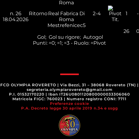
Roma
n.
26
Ritorno
Real Fabrica Di
2-4
1
-
18.04.2026
Roma
Tit.
Mestrefenicec5
26
Gol;
Gol su rigore;
Autogol
Punti:
=0;
=1;
=3 - Ruolo:
=Pivot
FCD OLYMPIA ROVERETO
|
Via Bezzi, 31 – 38068 Rovereto (TN)
|
segreteria.olympiarovereto@gmail.com
P.I. 01532170220
|
Iban IT26U0801120800000033306060
Matricola FIGC: 760023
|
Numero registro CONI: 7711
Preferenze cookie
P.A. Decreto legge 30 aprile 2019 n.34 e ssgg