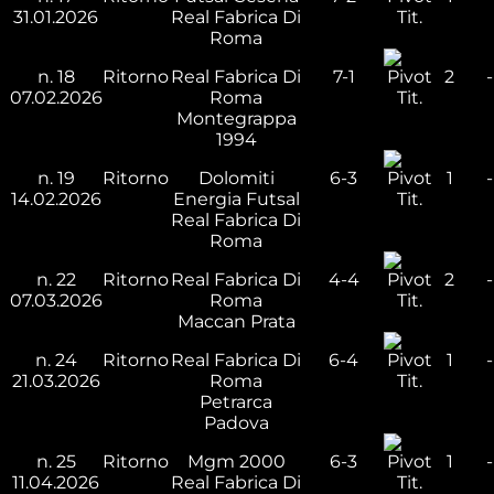
31.01.2026
Real Fabrica Di
Tit.
Roma
n.
18
Ritorno
Real Fabrica Di
7-1
2
-
07.02.2026
Roma
Tit.
Montegrappa
1994
n.
19
Ritorno
Dolomiti
6-3
1
-
14.02.2026
Energia Futsal
Tit.
Real Fabrica Di
Roma
n.
22
Ritorno
Real Fabrica Di
4-4
2
-
07.03.2026
Roma
Tit.
Maccan Prata
n.
24
Ritorno
Real Fabrica Di
6-4
1
-
21.03.2026
Roma
Tit.
Petrarca
Padova
n.
25
Ritorno
Mgm 2000
6-3
1
-
11.04.2026
Real Fabrica Di
Tit.