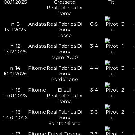
08.11.2025
Grosseto
Tit.
Real Fabrica Di
Roma
n.
8
Andata
Real Fabrica Di
6-5
3
-
15.11.2025
Roma
Tit.
Lecco
n.
12
Andata
Real Fabrica Di
3-4
1
-
13.12.2025
Roma
Tit.
Mgm 2000
n.
14
Ritorno
Real Fabrica Di
4-4
3
-
10.01.2026
Roma
Tit.
Pordenone
n.
15
Ritorno
Elledi
6-4
2
-
17.01.2026
Real Fabrica Di
Tit.
Roma
n.
16
Ritorno
Real Fabrica Di
3-3
2
-
24.01.2026
Roma
Tit.
Saints Milano
n.
17
Ritorno
Futsal Cesena
7-2
1
-