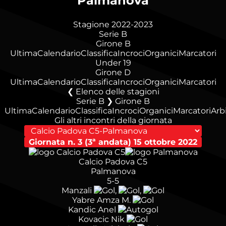
Palmanova
Stagione 2022-2023
Serie B
Girone B
Ultima
Calendario
Classifica
Incroci
Organici
Marcatori
Under 19
Girone D
Ultima
Calendario
Classifica
Incroci
Organici
Marcatori
Elenco delle stagioni
Serie B ❯ Girone B
Ultima
Calendario
Classifica
Incroci
Organici
Marcatori
Arbi
Gli altri incontri della giornata
Giornata n. 3 (3ª andata)
15 ottobre 2022
Calcio Padova C5
Palmanova
5-5
Manzali
,
,
Yabre Amza M.
Kandic Anel
Kovacic Nik