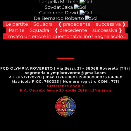
Langella Michele
Sovdat Jaka
Calderone Devid
De Bernardo Roberto
Le partite
Squadra
❰ precedente
successiva ❱
Partite
Squadra
❰ precedente
successiva ❱
Trovato un errore in questo tabellino? Segnalacelo...
FCD OLYMPIA ROVERETO
|
Via Bezzi, 31 – 38068 Rovereto (TN)
|
segreteria.olympiarovereto@gmail.com
P.I. 01532170220
|
Iban IT26U0801120800000033306060
Matricola FIGC: 760023
|
Numero registro CONI: 7711
Preferenze cookie
P.A. Decreto legge 30 aprile 2019 n.34 e ssgg