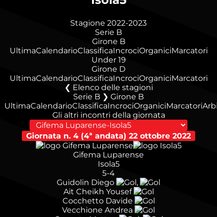
Stagione 2022-2023
Serie B
Girone B
Ultima
Calendario
Classifica
Incroci
Organici
Marcatori
Under 19
Girone D
Ultima
Calendario
Classifica
Incroci
Organici
Marcatori
Elenco delle stagioni
Serie B ❯ Girone B
Ultima
Calendario
Classifica
Incroci
Organici
Marcatori
Arbi
Gli altri incontri della giornata
Giornata n. 4 (4ª andata)
22 ottobre 2022
Gifema Luparense
Isola5
5-4
Guidolin Diego
,
Ait Cheikh Yousef
Cocchetto Davide
Vecchione Andrea