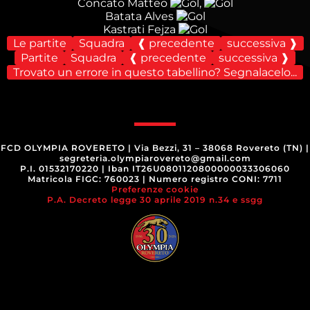
Concato Matteo
,
Batata Alves
Kastrati Fejza
Le partite
Squadra
❰ precedente
successiva ❱
Partite
Squadra
❰ precedente
successiva ❱
Trovato un errore in questo tabellino? Segnalacelo...
FCD OLYMPIA ROVERETO
|
Via Bezzi, 31 – 38068 Rovereto (TN)
|
segreteria.olympiarovereto@gmail.com
P.I. 01532170220
|
Iban IT26U0801120800000033306060
Matricola FIGC: 760023
|
Numero registro CONI: 7711
Preferenze cookie
P.A. Decreto legge 30 aprile 2019 n.34 e ssgg