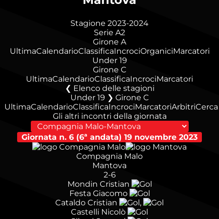
Stagione 2023-2024
Serie A2
Girone A
Ultima
Calendario
Classifica
Incroci
Organici
Marcatori
Under 19
Girone C
Ultima
Calendario
Classifica
Incroci
Marcatori
Elenco delle stagioni
Under 19 ❯ Girone C
Ultima
Calendario
Classifica
Incroci
Marcatori
Arbitri
Cerca
Gli altri incontri della giornata
Giornata n. 6 (6ª andata)
19 novembre 2023
Compagnia Malo
Mantova
2-6
Mondin Cristian
Festa Giacomo
Cataldo Cristian
,
Castelli Nicolò