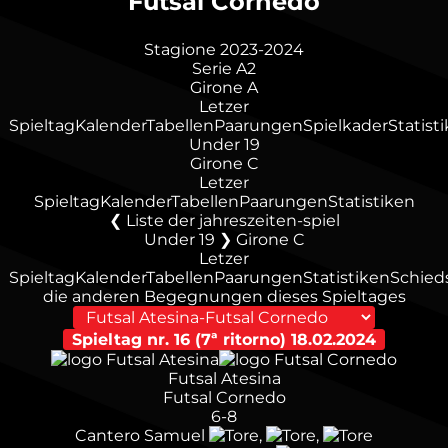
Futsal Cornedo
Stagione 2023-2024
Serie A2
Girone A
Letzer
Spieltag
Kalender
Tabellen
Paarungen
Spielkader
Statist
Under 19
Girone C
Letzer
Spieltag
Kalender
Tabellen
Paarungen
Statistiken
Liste der jahreszeiten-spiel
Under 19 ❯ Girone C
Letzer
Spieltag
Kalender
Tabellen
Paarungen
Statistiken
Schieds
die anderen Begegnungen dieses Spieltages
Spieltag nr. 16 (7ª ritorno)
18.02.2024
Futsal Atesina
Futsal Cornedo
6-8
Cantero Samuel
,
,