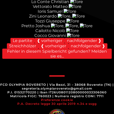
Lo Conte Christian
Vettorato Matteo
Ioris Samuel
Zini Leonardo
,
Tozzi Giuseppe
Pretto Joshua
,
,
Cailotto Nicolò
Cocco Giovanni
Le partite
❰ vorheriger
nachfolgender ❱
Streichhölzer
❰ vorheriger
nachfolgender ❱
Fehler in diesem Spielbericht gefunden? Melden
sie es...
FCD OLYMPIA ROVERETO
|
Via Bezzi, 31 – 38068 Rovereto (TN)
|
segreteria.olympiarovereto@gmail.com
P.I. 01532170220
|
Iban IT26U0801120800000033306060
Matricola FIGC: 760023
|
Numero registro CONI: 7711
Preferenze cookie
P.A. Decreto legge 30 aprile 2019 n.34 e ssgg