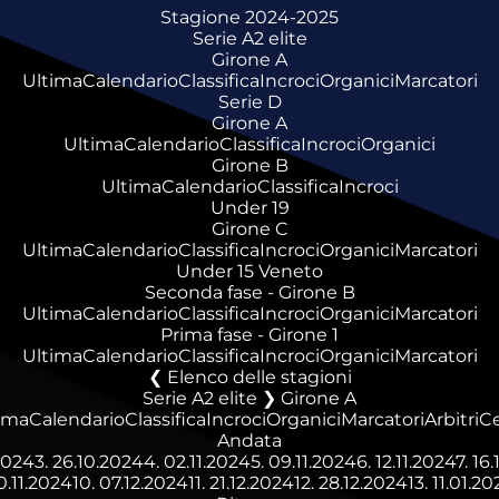
Stagione 2024-2025
Serie A2 elite
Girone A
Ultima
Calendario
Classifica
Incroci
Organici
Marcatori
Serie D
Girone A
Ultima
Calendario
Classifica
Incroci
Organici
Girone B
Ultima
Calendario
Classifica
Incroci
Under 19
Girone C
Ultima
Calendario
Classifica
Incroci
Organici
Marcatori
Under 15 Veneto
Seconda fase - Girone B
Ultima
Calendario
Classifica
Incroci
Organici
Marcatori
Prima fase - Girone 1
Ultima
Calendario
Classifica
Incroci
Organici
Marcatori
Elenco delle stagioni
Serie A2 elite ❯ Girone A
ima
Calendario
Classifica
Incroci
Organici
Marcatori
Arbitri
C
Andata
2024
3.
26.10.2024
4.
02.11.2024
5.
09.11.2024
6.
12.11.2024
7.
16.
0.11.2024
10.
07.12.2024
11.
21.12.2024
12.
28.12.2024
13.
11.01.20