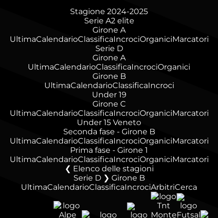
Stagione 2024-2025
Serie A2 elite
Girone A
Ultima
Calendario
Classifica
Incroci
Organici
Marcatori
Serie D
Girone A
Ultima
Calendario
Classifica
Incroci
Organici
Girone B
Ultima
Calendario
Classifica
Incroci
Under 19
Girone C
Ultima
Calendario
Classifica
Incroci
Organici
Marcatori
Under 15 Veneto
Seconda fase - Girone B
Ultima
Calendario
Classifica
Incroci
Organici
Marcatori
Prima fase - Girone 1
Ultima
Calendario
Classifica
Incroci
Organici
Marcatori
Elenco delle stagioni
Serie D ❯ Girone B
Ultima
Calendario
Classifica
Incroci
Arbitri
Cerca