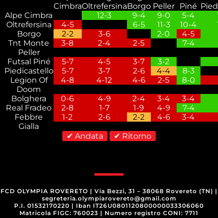
Alpe Cimbra
12-3
9-4
9-0
5-4
Oltrefersina
4-5
6-5
11-3
10-4
Borgo
2-2
3-6
2-0
4-5
Tnt Monte
3-8
2-4
2-5
7-4
Peller
Futsal Piné
5-7
4-5
3-7
3-2
Piedicastello
5-7
3-7
2-6
4-4
8-3
Legion Of
4-8
4-12
4-6
2-5
8-0
Doom
Bolghera
0-6
4-9
2-4
3-4
3-4
Real Fradeo
2-8
1-7
1-9
4-9
7-4
Febbre
1-2
2-6
2-2
4-6
3-4
Gialla
✔ Andata
✔ Ritorno
FCD OLYMPIA ROVERETO
|
Via Bezzi, 31 – 38068 Rovereto (TN)
|
segreteria.olympiarovereto@gmail.com
P.I. 01532170220
|
Iban IT26U0801120800000033306060
Matricola FIGC: 760023
|
Numero registro CONI: 7711