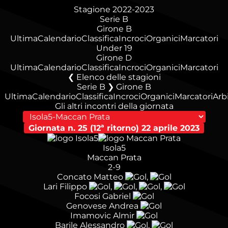
Stagione 2022-2023
Serie B
Girone B
Ultima
Calendario
Classifica
Incroci
Organici
Marcatori
Under 19
Girone D
Ultima
Calendario
Classifica
Incroci
Organici
Marcatori
Elenco delle stagioni
Serie B ❯ Girone B
Ultima
Calendario
Classifica
Incroci
Organici
Marcatori
Arbi
Gli altri incontri della giornata
Giornata n. 25 (12ª ritorno)
22 aprile 2023
Isola5
Maccan Prata
2-9
Concato Matteo
,
Lari Filippo
,
,
,
Focosi Gabriel
Genovese Andrea
Imamovic Almir
Barile Alessandro
,