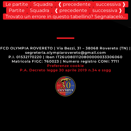
Le partite
Squadra
❰ precedente
successiva ❱
Partite
Squadra
❰ precedente
successiva ❱
Trovato un errore in questo tabellino? Segnalacelo...
FCD OLYMPIA ROVERETO
|
Via Bezzi, 31 – 38068 Rovereto (TN)
|
segreteria.olympiarovereto@gmail.com
P.I. 01532170220
|
Iban IT26U0801120800000033306060
Matricola FIGC: 760023
|
Numero registro CONI: 7711
Preferenze cookie
P.A. Decreto legge 30 aprile 2019 n.34 e ssgg