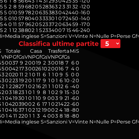
15
6
1
8
56
64
3
1
4
31
29
3
0
4
25
35
-12
0
15
5
2
8
59
68
2
0
5
28
36
3
2
3
31
32
-12
0
15
5
0
10
59
78
2
0
6
35
38
3
0
4
24
40
-16
0
15
5
0
10
57
80
4
0
3
33
30
1
0
7
24
50
-14
0
15
4
0
11
57
96
2
0
5
23
37
2
0
6
34
59
-17
0
15
2
1
12
38
80
2
1
5
23
34
0
0
7
15
46
-24
0
i=Media inglese
S=Sanzioni
V=Vinte
N=Nulle
P=Perse
Gf=
Classifica ultime partite
G
Totale
Casa
Trasferta
Mi
S
V
N
P
Gf
Gs
V
N
P
Gf
Gs
V
N
P
Gf
Gs
5
5
0
0
37
9
2
0
0
19
2
3
0
0
18
7
6
0
5
5
0
0
42
17
3
0
0
26
10
2
0
0
16
7
4
0
5
3
2
0
20
11
2
1
0
11
6
1
1
0
9
5
0
0
5
3
0
2
23
19
2
0
1
17
9
1
0
1
6
10
-2
0
5
2
1
2
28
27
1
0
2
16
21
1
1
0
12
6
-4
0
5
2
0
3
18
23
1
0
1
9
8
1
0
2
9
15
-3
0
5
1
0
4
19
30
1
0
1
10
9
0
0
3
9
21
-6
0
5
1
0
4
20
39
0
0
2
6
17
1
0
2
14
22
-6
0
5
1
0
4
16
37
1
0
2
12
19
0
0
2
4
18
-8
0
5
0
1
4
11
22
0
1
1
3
4
0
0
3
8
18
-8
0
i=Media inglese
S=Sanzioni
V=Vinte
N=Nulle
P=Perse
Gf=