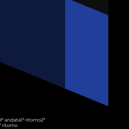
9ª andata
1ª ritorno
2ª
ª ritorno