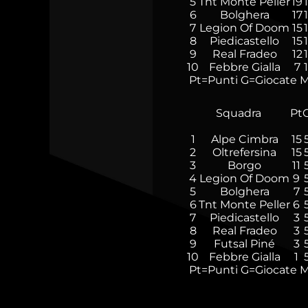
5
Tnt Monte Peller
19
6
Bolghera
17
7
Legion Of Doom
15
8
Piedicastello
15
9
Real Fradeo
12
10
Febbre Gialla
7
Pt=Punti
G=Giocate
M
Squadra
Pt
1
Alpe Cimbra
15
2
Oltrefersina
15
3
Borgo
11
4
Legion Of Doom
9
5
Bolghera
7
6
Tnt Monte Peller
6
7
Piedicastello
3
8
Real Fradeo
3
9
Futsal Piné
3
10
Febbre Gialla
1
Pt=Punti
G=Giocate
M