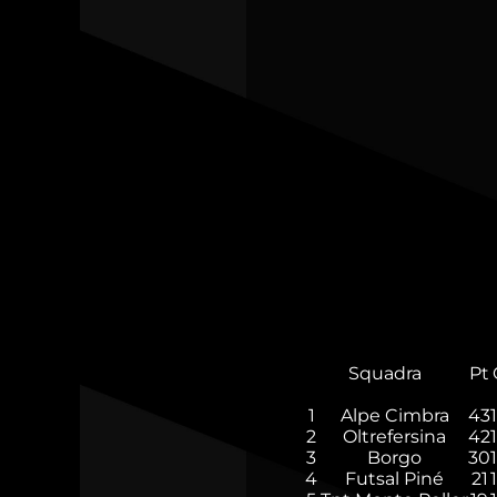
Squadra
Pt
1
Alpe Cimbra
43
2
Oltrefersina
42
3
Borgo
30
4
Futsal Piné
21