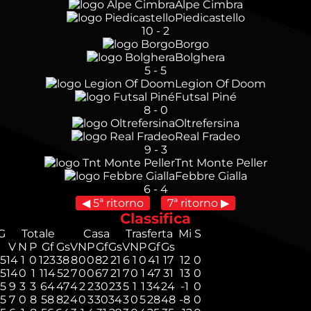
Alpe Cimbra
Piedicastello
10
-
2
Borgo
Bolghera
5
-
5
Legion Of Doom
Futsal Piné
8
-
0
Oltrefersina
Real Fradeo
9
-
3
Tnt Monte Peller
Febbre Gialla
6
-
4
◀ 5ª ritorno
7ª ritorno ▶
Classifica
G
Totale
Casa
Trasferta
Mi
S
V
N
P
Gf
Gs
V
N
P
Gf
Gs
V
N
P
Gf
Gs
15
14
1
0
123
38
8
0
0
82
21
6
1
0
41
17
12
0
15
14
0
1
114
52
7
0
0
67
21
7
0
1
47
31
13
0
15
9
3
3
64
47
4
2
2
30
23
5
1
1
34
24
-1
0
15
7
0
8
58
82
4
0
3
30
34
3
0
5
28
48
-8
0