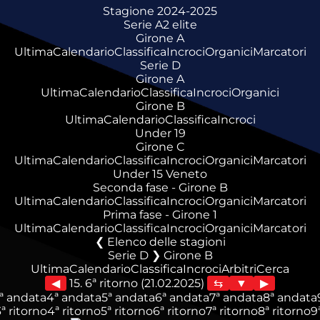
Stagione 2024-2025
Serie A2 elite
Girone A
Ultima
Calendario
Classifica
Incroci
Organici
Marcatori
Serie D
Girone A
Ultima
Calendario
Classifica
Incroci
Organici
Girone B
Ultima
Calendario
Classifica
Incroci
Under 19
Girone C
Ultima
Calendario
Classifica
Incroci
Organici
Marcatori
Under 15 Veneto
Seconda fase - Girone B
Ultima
Calendario
Classifica
Incroci
Organici
Marcatori
Prima fase - Girone 1
Ultima
Calendario
Classifica
Incroci
Organici
Marcatori
Elenco delle stagioni
Serie D ❯ Girone B
Ultima
Calendario
Classifica
Incroci
Arbitri
Cerca
◀
15. 6ª ritorno (21.02.2025)
▶
ª andata
4ª andata
5ª andata
6ª andata
7ª andata
8ª andata
3ª ritorno
4ª ritorno
5ª ritorno
6ª ritorno
7ª ritorno
8ª ritorno
9