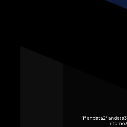
1ª andata
2ª andata
3
ritorno